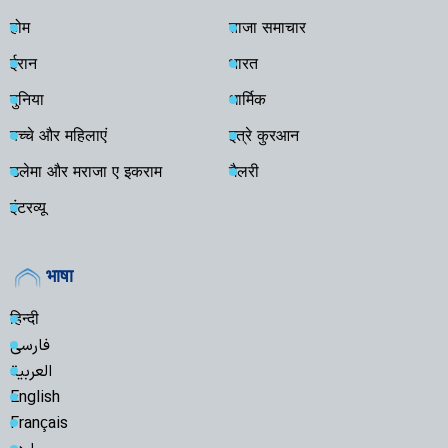
होम
ताजा समाचार
ईरान
भारत
दुनिया
धार्मिक
बच्चे और महिलाएं
इत्रे कुरआन
उलेमा और मराजा ए इकराम
गैलरी
इंटरव्यू
भाषा
हिन्दी
فارسی
العربية
English
Français