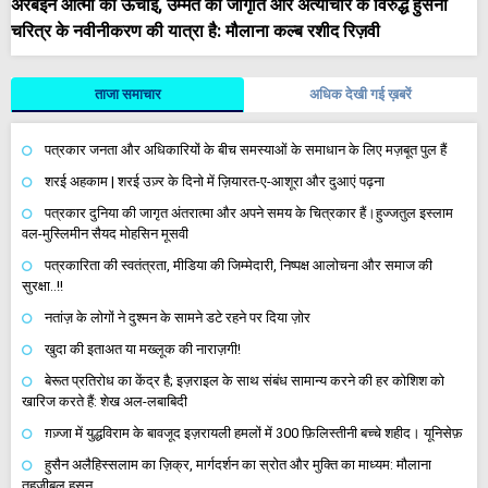
अरबईन आत्मा की ऊँचाई, उम्मत की जागृति और अत्याचार के विरुद्ध हुसैनी
चरित्र के नवीनीकरण की यात्रा है: मौलाना कल्ब रशीद रिज़वी
ताजा समाचार
अधिक देखी गई ख़बरें
पत्रकार जनता और अधिकारियों के बीच समस्याओं के समाधान के लिए मज़बूत पुल हैं
शरई अहकाम | शरई उज़्र के दिनो में ज़ियारत-ए-आशूरा और दुआएं पढ़ना
पत्रकार दुनिया की जागृत अंतरात्मा और अपने समय के चित्रकार हैं।हुज्जतुल इस्लाम
वल-मुस्लिमीन सैयद मोहसिन मूसवी
पत्रकारिता की स्वतंत्रता, मीडिया की जिम्मेदारी, निष्पक्ष आलोचना और समाज की
सुरक्षा..!!
नतांज़ के लोगों ने दुश्मन के सामने डटे रहने पर दिया ज़ोर
खुदा की इताअत या मख्लूक की नाराज़गी!
बेरूत प्रतिरोध का केंद्र है; इज़राइल के साथ संबंध सामान्य करने की हर कोशिश को
खारिज करते हैं: शेख अल-लबाबिदी
ग़ज़्जा में युद्धविराम के बावजूद इज़रायली हमलों में 300 फ़िलिस्तीनी बच्चे शहीद। यूनिसेफ़
हुसैन अलैहिस्सलाम का ज़िक्र, मार्गदर्शन का स्रोत और मुक्ति का माध्यम: मौलाना
तहज़ीबुल हसन