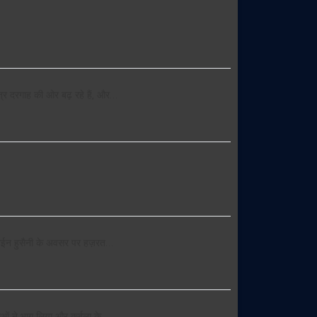
त्र दरगाह की ओर बढ़ रहे हैं, और…
े अरबईन हुसैनी के अवसर पर हज़रत…