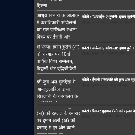
फ़ोटो / "अरबईन-ए-हुसैनी: इमाम खुमैनी 
हौज़ा / कल क़ुम में इमाम खुमैनी क
फ़ोटो / कर्बला-ए-मोअल्ला: इमाम हुसैन (अ
हौज़ा/कर्बला स्थित इमाम हुसैन (अ)
फ़ोटो / ईरानी राष्ट्रपति की क़ुम अल मुक
हौज़ा /क़ुम अल मुक़द्देसा की अपनी 
फ़ोटो / पैग़म्बर मुहम्मद (स) की रह
हौज़ा / नजफ़ अशरफ़ स्थित अत्बा 