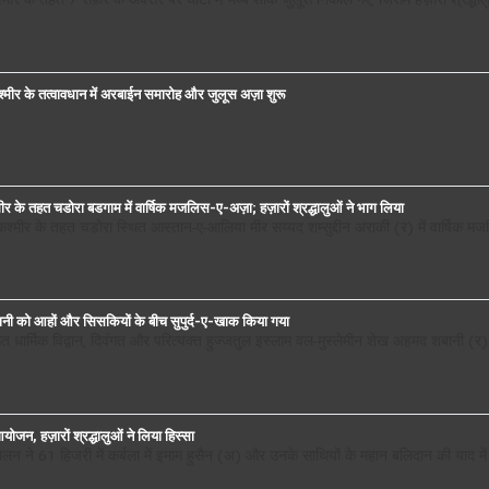
श्मीर के तहत 7 सफ़र के अवसर पर घाटी में भव्य शोक जुलूस निकाले गए, जिसमें हज़ारों श्रद्ध
श्मीर के तत्वावधान में अरबाईन समारोह और जुलूस अज़ा शुरू
ीर के तहत चडोरा बडगाम में वार्षिक मजलिस-ए-अज़ा; हज़ारों श्रद्धालुओं ने भाग लिया
 कश्मीर के तहत चडोरा स्थित आस्तान-ए-आलिया मीर सय्यद शम्सुद्दीन अराकी (र) में वार्षि
ानी को आहों और सिसकियों के बीच सुपुर्द-ए-खाक किया गया
्ठित धार्मिक विद्वान, दिवंगत और परित्यक्त हुज्जतुल इस्लाम वल-मुस्लेमीन शेख अहमद शबानी (
योजन, हज़ारों श्रद्धालुओं ने लिया हिस्सा
दोलन ने 61 हिजरी में कर्बला में इमाम हुसैन (अ) और उनके साथियों के महान बलिदान की या