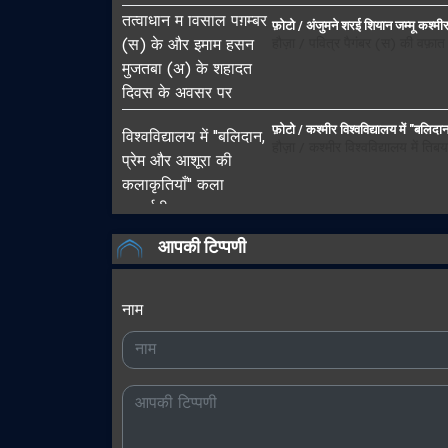
फ़ोटो / अंजुमने शरई शियान जम्मू कश्
हौज़ा / पवित्र पैगंबर (स) की वफ़
फ़ोटो / कश्मीर विश्वविद्यालय में "बलि
हौज़ा / कश्मीर विश्वविद्यालय में 
आपकी टिप्पणी
नाम