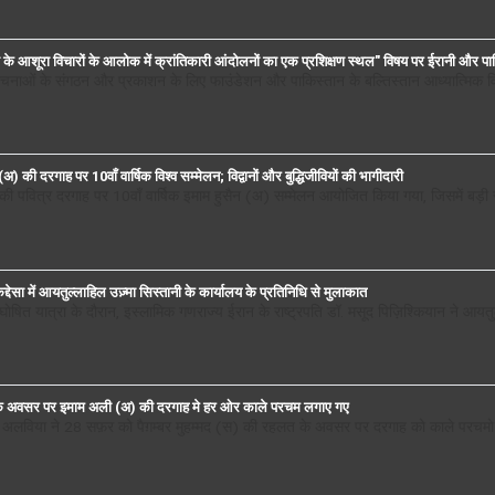
के आशूरा विचारों के आलोक में क्रांतिकारी आंदोलनों का एक प्रशिक्षण स्थल" विषय पर ईरानी और पाकिस्
ी रचनाओं के संगठन और प्रकाशन के लिए फाउंडेशन और पाकिस्तान के बल्तिस्तान आध्यात्मिक व
) की दरगाह पर 10वाँ वार्षिक विश्व सम्मेलन; विद्वानों और बुद्धिजीवियों की भागीदारी
 की पवित्र दरगाह पर 10वाँ वार्षिक इमाम हुसैन (अ) सम्मेलन आयोजित किया गया, जिसमें बड़ी स
़द्देसा में आयतुल्लाहिल उज़्मा सिस्तानी के कार्यालय के प्रतिनिधि से मुलाकात
अघोषित यात्रा के दौरान, इस्लामिक गणराज्य ईरान के राष्ट्रपति डॉ. मसूद पिज़िश्कियान ने आयतु
लत के अवसर पर इमाम अली (अ) की दरगाह मे हर ओर काले परचम लगाए गए
ए अलविया ने 28 सफ़र को पैग़म्बर मुहम्मद (स) की रहलत के अवसर पर दरगाह को काले परच