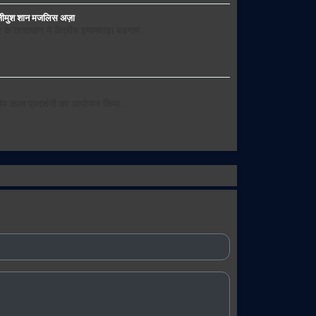
अज़ीमुश शान मजलिस अज़ा
े तत्वाधान मे केंद्रीय इमामबाड़ा बडगाम…
दिवसीय कला प्रदर्शनी का आयोजन किया…