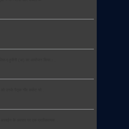
ालुओं ने भाग लिया और कर्बला के…
क मजलिस-ए-हुसैनी (अ) का आयोजन किया।…
र) को उनके पैतृक गाँव कर्कट चो…
द में अरबईन के अवसर पर एक प्रतीकात्मक…