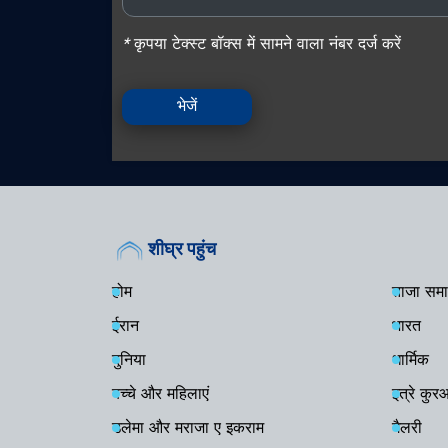
*
कृपया टेक्स्ट बॉक्स में सामने वाला नंबर दर्ज करें
भेजें
शीघ्र पहुंच
होम
ताजा समा
ईरान
भारत
दुनिया
धार्मिक
बच्चे और महिलाएं
इत्रे कु
उलेमा और मराजा ए इकराम
गैलरी