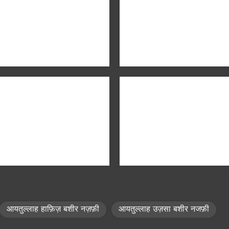
आयतुल्लाह हाफ़िज़ बशीर नज़फ़ी
आयतुल्लाह उज़सा बशीर नजफ़ी