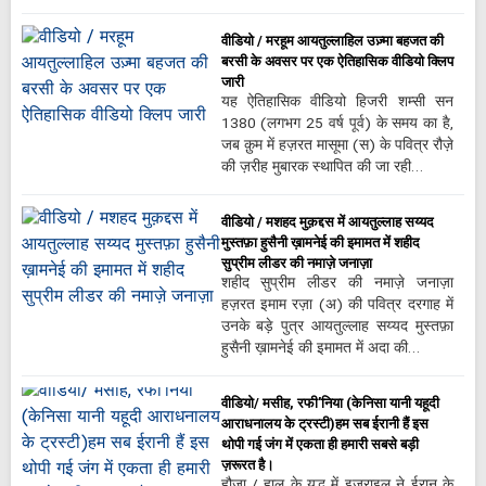
वीडियो / मरहूम आयतुल्लाहिल उज़्मा बहजत की
बरसी के अवसर पर एक ऐतिहासिक वीडियो क्लिप
जारी
यह ऐतिहासिक वीडियो हिजरी शम्सी सन
1380 (लगभग 25 वर्ष पूर्व) के समय का है,
जब क़ुम में हज़रत मासूमा (स) के पवित्र रौज़े
की ज़रीह मुबारक स्थापित की जा रही…
वीडियो / मशहद मुक़द्दस में आयतुल्लाह सय्यद
मुस्तफ़ा हुसैनी ख़ामनेई की इमामत में शहीद
सुप्रीम लीडर की नमाज़े जनाज़ा
शहीद सुप्रीम लीडर की नमाज़े जनाज़ा
हज़रत इमाम रज़ा (अ) की पवित्र दरगाह में
उनके बड़े पुत्र आयतुल्लाह सय्यद मुस्तफ़ा
हुसैनी ख़ामनेई की इमामत में अदा की…
वीडियो/ मसीह, रफी'निया (केनिसा यानी यहूदी
आराधनालय के ट्रस्टी)हम सब ईरानी हैं इस
थोपी गई जंग में एकता ही हमारी सबसे बड़ी
ज़रूरत है।
हौज़ा / हाल के युद्ध में इज़राइल ने ईरान के