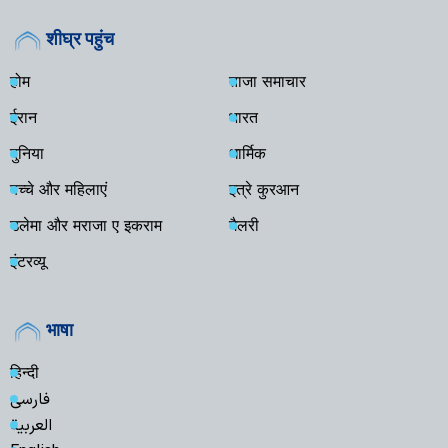
शीघ्र पहुंच
होम
ताजा समाचार
ईरान
भारत
दुनिया
धार्मिक
बच्चे और महिलाएं
इत्रे कुरआन
उलेमा और मराजा ए इकराम
गैलरी
इंटरव्यू
भाषा
हिन्दी
فارسی
العربية