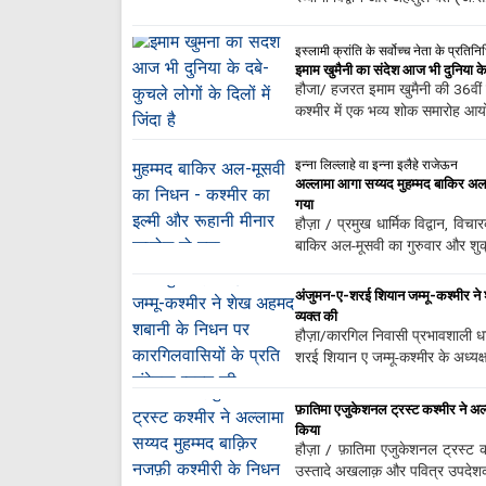
इस्लामी क्रांति के सर्वोच्च नेता के प्रत
इमाम खुमैनी का संदेश आज भी दुनिया के दब
हौजा/ हजरत इमाम खुमैनी की 36वीं 
कश्मीर में एक भव्य शोक समारोह आ
इन्ना लिल्लाहे वा इन्ना इलैहे राजेऊन
अल्लामा आगा सय्यद मुहम्मद बाकिर अल
गया
हौज़ा / प्रमुख धार्मिक विद्वान, 
बाकिर अल-मूसवी का गुरुवार और शुक
अंजुमन-ए-शरई शियान जम्मू-कश्मीर ने 
व्यक्त की
हौज़ा/कारगिल निवासी प्रभावशाली ध
शरई शियान ए जम्मू-कश्मीर के अध्
फ़ातिमा एजुकेशनल ट्रस्ट कश्मीर ने अल्
किया
हौज़ा / फ़ातिमा एजुकेशनल ट्रस्ट क
उस्तादे अखलाक़ और पवित्र उपदेश