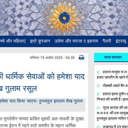
च्चे और महिलाएं
इत्रे कुरआन
उलेमा और मराजा ए इकराम
गैलरी
इंटरव्यू
ताजा समाचार
शनिवार 19 अप्रैल 2025 - 06:38
हज़रत मासूमा स.ल.क
धार्मिक सेवाओं को हमेशा याद
हजार ज़ायरीन के खाने-पी
ख गुलाम रसूल
मोहब्बतें अहले बैत 
हज़रत इमाम हुसैन अ
निजात की कश्ती हैं।इ
सूरह आराफ़ की आयत 
स.ल.व.व. की दस प्रमुख
ाम वल मुस्लेमीन सय्यद बाकिर मूसवी अल-सफवी के दुखद
हुज्जतुल इस्लाम नासिर 
्य ईरान में रहने वाले कश्मीर के महान धार्मिक
लखनऊ में 29 सफ़र