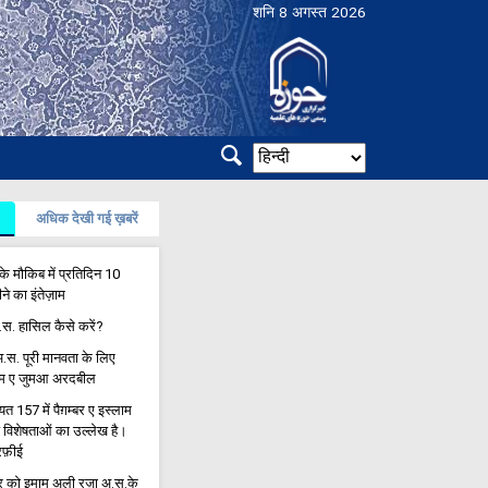
शनि 8 अगस्त 2026
अधिक देखी गई ख़बरें
े मौकिब में प्रतिदिन 10
ने का इंतेज़ाम
अ.स. हासिल कैसे करें?
.स. पूरी मानवता के लिए
माम ए जुमआ अरदबील
157 में पैग़म्बर ए इस्लाम
 विशेषताओं का उल्लेख है।
रफ़ीई
 को इमाम अली रज़ा अ.स.के