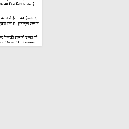
रक परचम किस ज़ियारत कराई
ाक़ करने से इंसान को हिकमत-ए-
राप्त होती है। हुज्जतुल इस्लाम
र के प्रति इस्लामी उम्मत की
र साबित कर दिया।हुज्जतुल
ताह नवाब
तुल्लाहिल उज़्मा साफ़ी
में उलेमा और तलबा इमाम हुसैन
 में अग्रणी; अरबईन की यात्रा
ज़ुहूर की भूमिका है।मौलाना
 ए इमाम हुसैन अ.स.की मजलिस-
म्मान के साथ संपन्न हुआ
्यापार कार्य समूह को फिर से
।ईरानी उपमंत्री
 संकट में फंस चुका है।