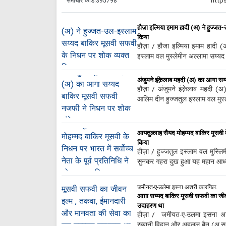
समाचार कोड:
395798
हौज़ा इल्मिया इमाम हादी (अ) ने हुज्
किया
हौज़ा / हौजा इल्मिया इमाम हादी (अ
इस्लाम वल मुस्लेमीन अल्लामा सय्य
अंजुमने इंक़ेलाब महदी (अ) का आगा स
हौज़ा / अंजुमने इंक़ेलाब महदी (अ) 
आलिम दीन हुज्जतुल इस्लाम वल मुस
आयतुल्लाह सैयद मोहम्मद बाकिर मूसवी के न
किया
हौज़ा / हुज्जतुल इस्लाम वल मुस्
सुनकर गहरा दुख हुआ यह महान आध्यात
जमीयत-ए-उलेमा इस्ना अशरी कारगिल:
आग़ा सय्यद बाकिर मूसवी सफवी का जीव
उदाहरण था
हौज़ा / जमीयत-ए-उलमा इसना अशरि
रब्बानी विद्वान और अहलुल बैत (अ.स