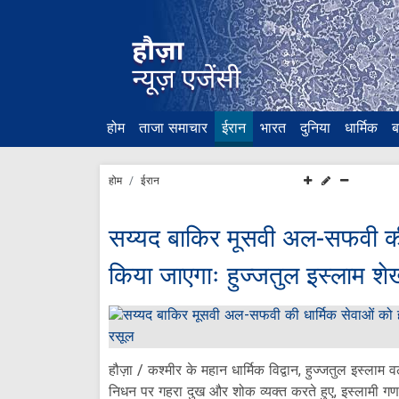
होम
ताजा समाचार
ईरान
भारत
दुनिया
धार्मिक
ब
होम
ईरान
सय्यद बाकिर मूसवी अल-सफवी की 
किया जाएगाः हुज्जतुल इस्लाम शे
हौज़ा / कश्मीर के महान धार्मिक विद्वान, हुज्जतुल इस्ल
निधन पर गहरा दुख और शोक व्यक्त करते हुए, इस्लामी गणराज