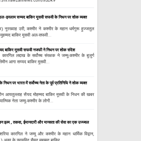
अरबईन का पहला संद
के खिलाफ प्रतिरोध है।
जत-उल-इस्लाम सय्यद बाकिर मूसवी सफवी के निधन पर शोक व्यक्त
क़ाज़ी
) नूरख्वाह उरी, कश्मीर ने कश्मीर के महान धर्मगुरू हुज्जतुल
अरबईन के मौके पर 
द मुहम्मद बाकिर मूसवी अल-सफवी…
शहादत को किया याद
युद्ध से डरने वाला ईरा
य्यद बाकिर मूसवी सफवी नजफी ने निधन पर शोक संदेश
डरते हैं। न्यूयॉर्क टाइम्स
कारगिल लद्दाख के सर्वोच्च संरक्षक ने जम्मू-कश्मीर के बुजुर्ग
सऊदी अरब के भाड़े
्लेमीन आगा सय्यद बाकिर मूसवी…
कार्रवाई का दावा
अल्लाह की हिकमत से
सबसे बड़ी बरकतों में से 
िधन पर भारत में सर्वोच्च नेता के पूर्व प्रतिनिधि ने शोक व्यक्त
मौये अरबईन;शहादत 
लिमीन आयतुल्लाह सैयद मोहम्मद बाकिर मूसवी के निधन की खबर
का ऐतिहासिक दिन है।
्मिक नेता जम्मू-कश्मीर के लोगों…
सत्य की कड़वाहट 
ईरान के ख़िलाफ़ क
फैल सकते हैं
न इल्म , तकवा, ईमानदारी और मानवता की सेवा का एक उज्ज्वल
या कारगिल ने जम्मू और कश्मीर के महान धार्मिक विद्वान,
.) अका के न्यायविद सैयद मुहम्मद बाकिर…