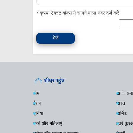
*
कृपया टेक्स्ट बॉक्स में सामने वाला नंबर दर्ज करें
भेजें
शीघ्र पहुंच
होम
ताजा समा
ईरान
भारत
दुनिया
धार्मिक
बच्चे और महिलाएं
इत्रे कु