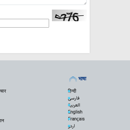
भाषा
चार
हिन्दी
فارسی
العربية
English
Français
रआन
اردو