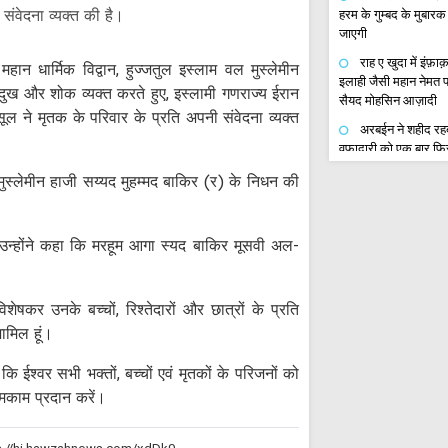
संवेदना व्यक्त की है।
हरम के गुम्बद के मुबा
जाएगी
राह ए खुदा में इंफ़
हान धार्मिक विद्वान, हुज्जतुल इस्लाम वल मुस्लेमीन
इलाही जैसी महान नेमत प्
ख और शोक व्यक्त करते हुए, इस्लामी गणराज्य ईरान
सैयद मोहसिन आज़ादी
रसूल ने मृतक के परिवार के प्रति अपनी संवेदना व्यक्त
अरबईन ने शहीद रहब
वफादारी को एक बार फि
इस्लाम सैयद अब्दुल फ़त्
 मुस्लेमीन हाजी सय्यद मुहम्मद बाकिर (र) के निधन की
शोहदा का अरबईन;आय
गुलपायगानी र.ह.की नज़्म
ुए उन्होंने कहा कि मरहूम आगा स्यद बाकिर मूसवी अल-
मौकिब बाबुल हुसैन 
अ.स.के ज़ायरीन की सेवा
इमाम ज़माना (अ.स.) के 
अली अब्बास नजफ़ी
ेषकर उनके बच्चों, रिश्तेदारों और छात्रों के प्रति
शामिल हूं।
नोएडा में चेहल्लुम
ए-अज़ा और जुलूस बड़े स
 कि ईश्वर सभी भक्तों, बच्चों एवं मृतकों के परिजनों को
ईरान भारत संयुक्त व
 मकाम प्रदान करें।
सक्रिय करने की जरूरत
सऊदी अरब रणनीतिक
फॉरेन पॉलिसी