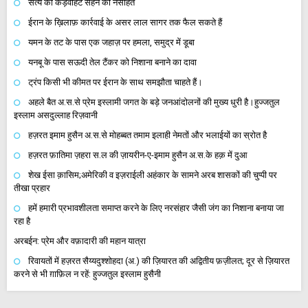
सत्य की कड़वाहट सहने की नसीहत
ईरान के ख़िलाफ़ कार्रवाई के असर लाल सागर तक फैल सकते हैं
यमन के तट के पास एक जहाज़ पर हमला, समुद्र में डूबा
यनबू के पास सऊदी तेल टैंकर को निशाना बनाने का दावा
ट्रंप किसी भी कीमत पर ईरान के साथ समझौता चाहते हैं।
अहले बैत अ.स.से प्रेम इस्लामी जगत के बड़े जनआंदोलनों की मुख्य धुरी है।हुज्जतुल
इस्लाम असदुल्लाह रिज़वानी
हज़रत इमाम हुसैन अ.स.से मोहब्बत तमाम इलाही नेमतों और भलाईयों का स्रोत है
हज़रत फ़ातिमा ज़हरा स.ल की ज़ायरीन-ए-इमाम हुसैन अ.स.के हक़ में दुआ
शेख ईसा क़ासिम;अमेरिकी व इज़राईली अहंकार के सामने अरब शासकों की चुप्पी पर
तीखा प्रहार
हमें हमारी प्रभावशीलता समाप्त करने के लिए नरसंहार जैसी जंग का निशाना बनाया जा
रहा है
अरबईन: प्रेम और वफ़ादारी की महान यात्रा
रिवायतों में हज़रत सैय्यदुश्शोहदा (अ.) की ज़ियारत की अद्वितीय फ़ज़ीलत; दूर से ज़ियारत
करने से भी ग़ाफ़िल न रहें: हुज्जतुल इस्लाम हुसैनी