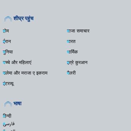
शीघ्र पहुंच
होम
ताजा समाचार
ईरान
भारत
दुनिया
धार्मिक
बच्चे और महिलाएं
इत्रे कुरआन
उलेमा और मराजा ए इकराम
गैलरी
इंटरव्यू
भाषा
हिन्दी
فارسی