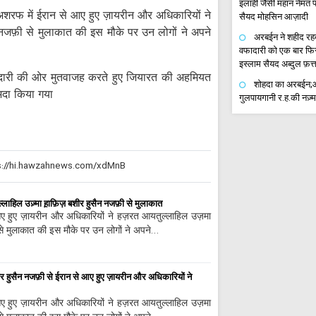
इलाही जैसी महान नेमत प्
शरफ में ईरान से आए हुए ज़ायरीन और अधिकारियों ने
सैयद मोहसिन आज़ादी
जफ़ी से मुलाकात की इस मौके पर उन लोगों ने अपने
अरबईन ने शहीद रहब
वफादारी को एक बार फि
इस्लाम सैयद अब्दुल फ़त्
मेदारी की ओर मुतवाजह करते हुए जियारत की अहमियत
शोहदा का अरबईन;आय
अदा किया गया
गुलपायगानी र.ह.की नज़्म
मौकिब बाबुल हुसैन 
अ.स.के ज़ायरीन की सेवा
इमाम ज़माना (अ.स.) के 
अली अब्बास नजफ़ी
नोएडा में चेहल्लुम
ए-अज़ा और जुलूस बड़े स
्लाहिल उज़्मा ह़ाफ़िज़ बशीर हुसैन नजफ़ी से मुलाकात
ईरान भारत संयुक्त व
ए हुए ज़ायरीन और अधिकारियों ने हज़रत आयतुल्लाहिल उज़मा
सक्रिय करने की जरूरत
 मुलाकात की इस मौके पर उन लोगों ने अपने…
सऊदी अरब रणनीतिक
फॉरेन पॉलिसी
हुसैन नजफ़ी से ईरान से आए हुए ज़ायरीन और अधिकारियों ने
अरबईन का पहला संद
के खिलाफ प्रतिरोध है।
ए हुए ज़ायरीन और अधिकारियों ने हज़रत आयतुल्लाहिल उज़मा
क़ाज़ी