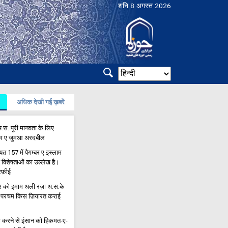
शनि 8 अगस्त 2026
अधिक देखी गई ख़बरें
.स. पूरी मानवता के लिए
माम ए जुमआ अरदबील
157 में पैग़म्बर ए इस्लाम
 विशेषताओं का उल्लेख है।
रफ़ीई
 को इमाम अली रज़ा अ.स.के
रक परचम किस ज़ियारत कराई
ाक़ करने से इंसान को हिकमत-ए-