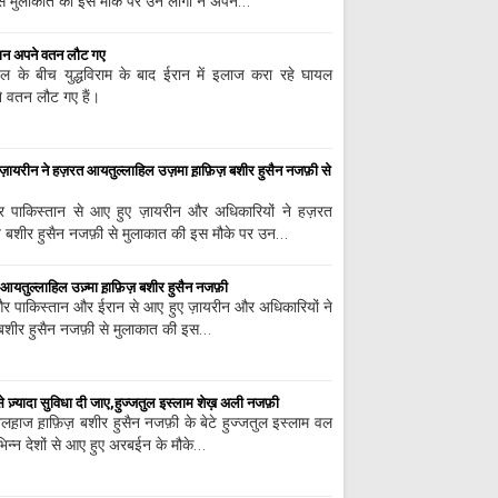
 मुलाकात की इस मौके पर उन लोगों ने अपने…
अरबईन के मौके पर 
शहादत को किया याद
मान अपने वतन लौट गए
युद्ध से डरने वाला ईरा
 के बीच युद्धविराम के बाद ईरान में इलाज करा रहे घायल
डरते हैं। न्यूयॉर्क टाइम्स
 वतन लौट गए हैं।
सऊदी अरब के भाड़े
कार्रवाई का दावा
 ज़ायरीन ने हज़रत आयतुल्लाहिल उज़मा ह़ाफ़िज़ बशीर हुसैन नजफ़ी से
अल्लाह की हिकमत से
सबसे बड़ी बरकतों में से 
 पाकिस्तान से आए हुए ज़ायरीन और अधिकारियों ने हज़रत
मौये अरबईन;शहादत 
 बशीर हुसैन नजफ़ी से मुलाकात की इस मौके पर उन…
का ऐतिहासिक दिन है।
सत्य की कड़वाहट 
 आयतुल्लाहिल उज़्मा ह़ाफ़िज़ बशीर हुसैन नजफ़ी
और पाकिस्तान और ईरान से आए हुए ज़ायरीन और अधिकारियों ने
ईरान के ख़िलाफ़ क
बशीर हुसैन नजफ़ी से मुलाकात की इस…
फैल सकते हैं
यमन के तट के पास 
डूबा
से ज़्यादा सुविधा दी जाए,हुज्जतुल इस्लाम शेख़ अली नजफ़ी
़ाज ह़ाफ़िज़ बशीर हुसैन नजफ़ी के बेटे हुज्जतुल इस्लाम वल
यनबू के पास सऊदी 
भिन्न देशों से आए हुए अरबईन के मौके…
दावा