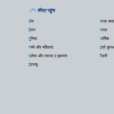
शीघ्र पहुंच
होम
ताजा समा
ईरान
भारत
दुनिया
धार्मिक
बच्चे और महिलाएं
इत्रे कु
उलेमा और मराजा ए इकराम
गैलरी
इंटरव्यू