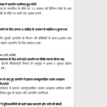
्या में ज़ायरीन उपस्थित हुए/फोंटों
लाम के जन्मदिन के मौके पर 15 शाबान को विभिन्न देशों से आए
ुशी के मौके पर सारी रात आमल करते…
ज़ायरीन के लिए उम्मत-ए-वाहिदा के उनवान से महफ़िल ए क़ुरान का
़ैर मुल्की ज़ायरीन के विभाग की कोशिशों से हरम-ए-इमाम रज़ा
दू ज़बान ज़ायरीन के लिए उम्मत-ए-वाह…
अहमद अली आबिदी:
हिस्सलाम के लिए आने वाले ज़ायरीन का विशेष स्वागत किया जाए
र ईरानी तीर्थयात्री विभाग के प्रमुख ने इमाम ए जुमआ खोजा
क की।
 ईरान से आए हुए ज़ायरीन ने ह़ज़रत आयतुल्लाहिल उज़मा अलह़ाज
की/फोटो
ार्यालय में हज़रत आयतुल्लाहिल उज़मा अलह़ाज ह़ाफ़िज़ बशीर
ल्मिया क़ुम के छात्र और ज़ायरीन उपस्थित…
ं ने पुलिसकर्मियों को बाटी खाद्य सामग्री और पानी की बोतलें