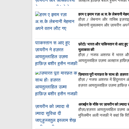
अलहाज ह़ाफ़िज़ बशीर हुसैन नजफ़ी से
हरम ए इमाम रज़ा अ.स.के लेबनानी मेह
हौज़ा / लेबनान और ग़ासिब इज़राइल
लेबनानी मुसलमान और ज़ायरीन अपने
फ़ोटो/ भारत और पाकिस्तान से आए हुए
मुलाकात की
हौज़ा / नजफ अशरफ में भारत और
आयतुल्लाहिल उज़मा अलहाज ह़ाफ़िज़
ज़ियारत पूरी मारफ़त के साथ होः हज़रत
हौज़ा / नजफ अशरफ में हिंदुस्तान 
हज़रत आयतुल्लाहिल उज़मा ह़ाफ़िज़ 
अरबईन के मौके पर ज़ायरीन को ज़्यादा 
हौज़ा/हज़रत आयतुल्लाहिल उज़मा अलह
मुस्लिमीन अली नजफ़ी ने कहां कि वि