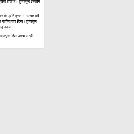
राप्त होती है। हुज्जतुल इस्लाम
र के प्रति इस्लामी उम्मत की
र साबित कर दिया।हुज्जतुल
ताह नवाब
तुल्लाहिल उज़्मा साफ़ी
में उलेमा और तलबा इमाम हुसैन
 में अग्रणी; अरबईन की यात्रा
ज़ुहूर की भूमिका है।मौलाना
 ए इमाम हुसैन अ.स.की मजलिस-
म्मान के साथ संपन्न हुआ
्यापार कार्य समूह को फिर से
।ईरानी उपमंत्री
 संकट में फंस चुका है।
ेश;अहंकारियों और ज़ालिमों
हुज्जतुल इस्लाम सैयद अली