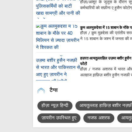
हौज़ा/आशूर के जुलूस के दौरान सुर
कर्मचारियों को सफ़ीना ए हुसैन फोटो
क़ुम अलमुकद्देसा में 15 शाबान के मौके
हौज़ा / क़ुम मुक़द्देसा की प्रांतीय
ने 15 शाबान के जश्न में जनता की 
हज़रत आयतुल्लाहिल उज़मा बशीर हुसैन 
फोंटों
हौज़ा / नजफ अशरफ में भारत और
अलहाज ह़ाफ़िज़ बशीर हुसैन नजफ़ी स
टैग्स
हौज़ा न्यूज़ हिन्दी
आयतुल्लाह हाफ़िज़ बशीर नज़फ़
ज़ायरीन उपस्थित हुए
नजफ अशरफ
आयतुल