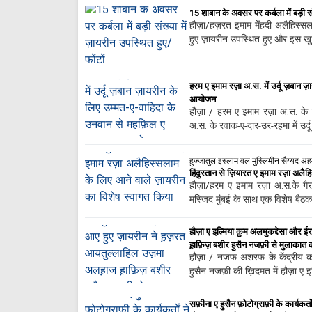
15 शाबान के अवसर पर कर्बला में बड़ी संख
हौज़ा/हज़रत इमाम मेंहदी अलैहिस्स
हुए ज़ायरीन उपस्थित हुए और इस ख
हरम ए इमाम रज़ा अ.स. में उर्दू ज़बान 
आयोजन
हौज़ा / हरम ए इमाम रज़ा अ.स. के ग
अ.स. के रवाक-ए-दार-उर-रहमा में उर्
हुज्जातुल इस्लाम वल मुस्लिमीन सैय्यद 
हिंदुस्तान से ज़ियारत ए इमाम रज़ा अलै
हौज़ा/हरम ए इमाम रज़ा अ.स.के गै
मस्जिद मुंबई के साथ एक विशेष बैठ
हौज़ा ए इल्मिया क़ुम अलमुकद्देसा और
ह़ाफ़िज़ बशीर हुसैन नजफ़ी से मुलाकात 
हौज़ा / नजफ अशरफ के केंद्रीय क
हुसैन नजफ़ी की ख़िदमत में हौज़ा ए इ
सफ़ीना ए हुसैन फ़ोटोग्राफ़ी के कार्यकर्तो