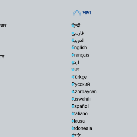
भाषा
चार
हिन्दी
فارسی
العربية
English
Français
रआन
اردو
বাংলা
Türkçe
Русский
Azərbaycan
Kiswahili
Español
Italiano
Hausa
indonesia
中文