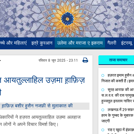
च्चे और महिलाएं
इत्रे कुरआन
उलेमा और मराजा ए इकराम
गैलरी
इंटरव्यू
ताजा समाचार
रविवार 8 जून 2025 - 23:11
हज़रत इमाम हुसैन अ
रत आयतुल्लाहिल उज़मा ह़ाफ़िज़
निजात की कश्ती हैं।इ
ी
सूरह आराफ़ की आयत 
स.ल.व.व. की दस प्रमुख
हुज्जतुल इस्लाम नासिर 
लखनऊ में 29 सफ़र
हरम के गुम्बद के मुबा
धिकारियों ने हज़रत आयतुल्लाहिल उज़मा अलहाज
जाएगी
लोगों ने अपने विचार विमर्श किए।
राह ए खुदा में इंफ़