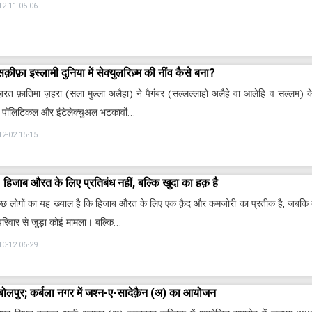
12-11 05:06
सक़ीफ़ा इस्लामी दुनिया में सेक्युलरिज़्म की नींव कैसे बना?
ज़रत फ़ातिमा ज़हरा (सला मुल्ला अलैहा) ने पैगंबर (सल्लल्लाहो अलैहे वा आलेहि व सल्लम) 
 पॉलिटिकल और इंटेलेक्चुअल भटकावों…
12-02 15:15
हिजाब औरत के लिए प्रतिबंध नहीं, बल्कि खुदा का हक़ है
कुछ लोगों का यह ख्याल है कि हिजाब औरत के लिए एक क़ैद और कमजोरी का प्रतीक है, जबकि 
 परिवार से जुड़ा कोई मामला। बल्कि…
10-12 06:29
बोलपुर; कर्बला नगर में जश्न-ए-सादेक़ैन (अ) का आयोजन