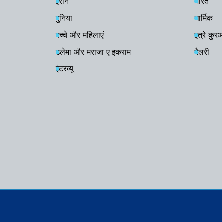
ईरान
भारत
दुनिया
धार्मिक
बच्चे और महिलाएं
इत्रे कु
उलेमा और मराजा ए इकराम
गैलरी
इंटरव्यू