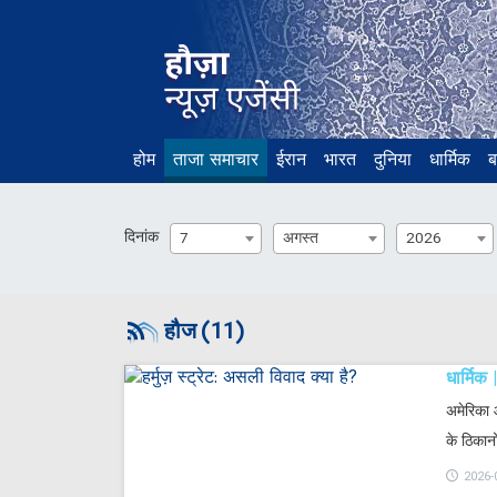
होम
ताजा समाचार
ईरान
भारत
दुनिया
धार्मिक
ब
दिनांक
7
अगस्त
2026
हौज (11)
धार्मिक
अमेरिका 
के ठिकान
2026-