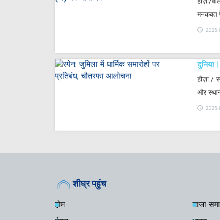
हौज़ा/बो
मनक़बत प
2025-
दुनिया
हौज़ा / स
और स्थान
2025-
शीघ्र पहुंच
होम
ताजा समा