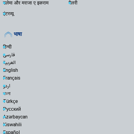
उलेमा और मराजा ए इकराम
गैलरी
इंटरव्यू
भाषा
हिन्दी
فارسی
العربية
English
Français
اردو
বাংলা
Türkçe
Русский
Azərbaycan
Kiswahili
Español