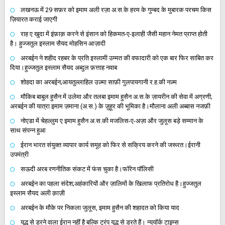
लखनऊ में 29 सफ़र को इमाम अली रज़ा अ.स.के हरम के गुम्बद के मुबारक परचम किस
ज़ियारत कराई जाएगी
राह ए खुदा में इंफ़ाक़ करने से इंसान को हिकमत-ए-इलाही जैसी महान नेमत प्राप्त होती
है। हुज्जतुल इस्लाम सैयद मोहसिन आज़ादी
अरबईन ने शहीद रहबर के प्रति इस्लामी उम्मत की वफादारी को एक बार फिर साबित कर
दिया।हुज्जतुल इस्लाम सैयद अब्दुल फ़त्ताह नवाब
शोहदा का अरबईन;आयतुल्लाहिल उज़्मा साफ़ी गुलपायगानी र.ह.की नज़्म
मौकिब बाबुल हुसैन में उलेमा और तलबा इमाम हुसैन अ.स.के ज़ायरीन की सेवा में अग्रणी;
अरबईन की यात्रा इमाम ज़माना (अ.स.) के ज़ुहूर की भूमिका है।मौलाना अली अब्बास नजफ़ी
नोएडा में चेहल्लुम ए इमाम हुसैन अ.स.की मजलिस-ए-अज़ा और जुलूस बड़े सम्मान के
साथ संपन्न हुआ
ईरान भारत संयुक्त व्यापार कार्य समूह को फिर से सक्रिय करने की जरूरत।ईरानी
उपमंत्री
सऊदी अरब रणनीतिक संकट में फंस चुका है।फॉरेन पॉलिसी
अरबईन का पहला संदेश;अहंकारियों और ज़ालिमों के खिलाफ प्रतिरोध है।हुज्जतुल
इस्लाम सैयद अली क़ाज़ी
अरबईन के मौके पर निकला जुलूस, इमाम हुसैन की शहादत को किया याद
युद्ध से डरने वाला ईरान नहीं है बल्कि ट्रंप युद्ध से डरते हैं। न्यूयॉर्क टाइम्स