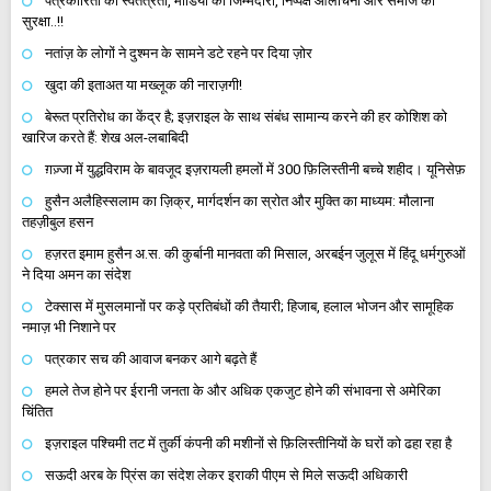
पत्रकारिता की स्वतंत्रता, मीडिया की जिम्मेदारी, निष्पक्ष आलोचना और समाज की
सुरक्षा..!!
नतांज़ के लोगों ने दुश्मन के सामने डटे रहने पर दिया ज़ोर
खुदा की इताअत या मख्लूक की नाराज़गी!
बेरूत प्रतिरोध का केंद्र है; इज़राइल के साथ संबंध सामान्य करने की हर कोशिश को
खारिज करते हैं: शेख अल-लबाबिदी
ग़ज़्जा में युद्धविराम के बावजूद इज़रायली हमलों में 300 फ़िलिस्तीनी बच्चे शहीद। यूनिसेफ़
हुसैन अलैहिस्सलाम का ज़िक्र, मार्गदर्शन का स्रोत और मुक्ति का माध्यम: मौलाना
तहज़ीबुल हसन
हज़रत इमाम हुसैन अ.स. की कुर्बानी मानवता की मिसाल, अरबईन जुलूस में हिंदू धर्मगुरुओं
ने दिया अमन का संदेश
टेक्सास में मुसलमानों पर कड़े प्रतिबंधों की तैयारी; हिजाब, हलाल भोजन और सामूहिक
नमाज़ भी निशाने पर
पत्रकार सच की आवाज बनकर आगे बढ़ते हैं
हमले तेज होने पर ईरानी जनता के और अधिक एकजुट होने की संभावना से अमेरिका
चिंतित
इज़राइल पश्चिमी तट में तुर्की कंपनी की मशीनों से फ़िलिस्तीनियों के घरों को ढहा रहा है
सऊदी अरब के प्रिंस का संदेश लेकर इराकी पीएम से मिले सऊदी अधिकारी