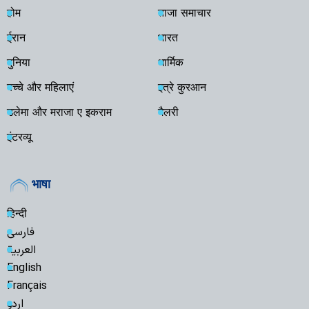
होम
ताजा समाचार
ईरान
भारत
दुनिया
धार्मिक
बच्चे और महिलाएं
इत्रे कुरआन
उलेमा और मराजा ए इकराम
गैलरी
इंटरव्यू
भाषा
हिन्दी
فارسی
العربية
English
Français
اردو