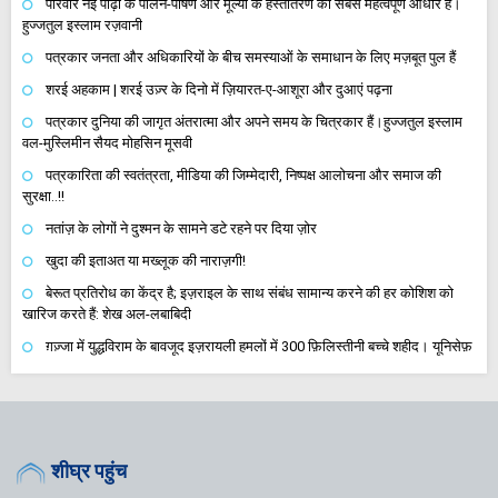
परिवार नई पीढ़ी के पालन-पोषण और मूल्यों के हस्तांतरण का सबसे महत्वपूर्ण आधार है।
हुज्जतुल इस्लाम रज़वानी
पत्रकार जनता और अधिकारियों के बीच समस्याओं के समाधान के लिए मज़बूत पुल हैं
शरई अहकाम | शरई उज़्र के दिनो में ज़ियारत-ए-आशूरा और दुआएं पढ़ना
पत्रकार दुनिया की जागृत अंतरात्मा और अपने समय के चित्रकार हैं।हुज्जतुल इस्लाम
वल-मुस्लिमीन सैयद मोहसिन मूसवी
पत्रकारिता की स्वतंत्रता, मीडिया की जिम्मेदारी, निष्पक्ष आलोचना और समाज की
सुरक्षा..!!
नतांज़ के लोगों ने दुश्मन के सामने डटे रहने पर दिया ज़ोर
खुदा की इताअत या मख्लूक की नाराज़गी!
बेरूत प्रतिरोध का केंद्र है; इज़राइल के साथ संबंध सामान्य करने की हर कोशिश को
खारिज करते हैं: शेख अल-लबाबिदी
ग़ज़्जा में युद्धविराम के बावजूद इज़रायली हमलों में 300 फ़िलिस्तीनी बच्चे शहीद। यूनिसेफ़
शीघ्र पहुंच