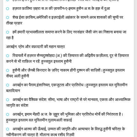
हज़रत फ़ातिमा ज़हरा स.ल की ज़ायरीन-ए-इमाम हुसैन अ.स.के हक़ में दुआ
शेख ईसा क़ासिम;अमेरिकी व इज़राईली अहंकार के सामने अरब शासकों की चुप्पी पर
तीखा प्रहार
हमें हमारी प्रभावशीलता समाप्त करने के लिए नरसंहार जैसी जंग का निशाना बनाया जा
रहा है
अरबईन: प्रेम और वफ़ादारी की महान यात्रा
रिवायतों में हज़रत सैय्यदुश्शोहदा (अ.) की ज़ियारत की अद्वितीय फ़ज़ीलत; दूर से ज़ियारत
करने से भी ग़ाफ़िल न रहें: हुज्जतुल इस्लाम हुसैनी
हुसैनी और ज़ैनबी किरदार के ज़रिए नाकाम होंगी दुश्मन की साज़िशें।हुज्जतुल इस्लाम
सैयद अली हुसैनी
अरबईन का पैग़ाम;इंसानियत, एकजुटता और प्रतिरोध।हुज्जतुल इस्लाम वल मुस्लिमीन
बलादियान
अरबईन का वैश्विक संदेश: सीमा, भाषा और राष्ट्रों से परे मानवता, एकता और आध्यात्मिक
जागृति का संदेश
अरबईन, इमाम मेंहदी अ.ज. के ज़ुहूर की भूमिका और प्रतिरोध मोर्चे की निरंतरता है।
हुज्जतुल इस्लाम वल मुस्लिमीन ग़ुलामअली सफ़ाई
अरबईन आत्मा की ऊँचाई, उम्मत की जागृति और अत्याचार के विरुद्ध हुसैनी चरित्र के
नवीनीकरण की यात्रा है: मौलाना कल्ब रशीद रिज़वी