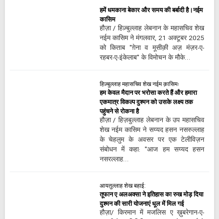
हमें धमकाना बेकार और समय की बर्बादी है।नईम
कासिम
हौज़ा / हिज़्बुल्लाह लेबनान के महासचिव शेख
नईम कासिम ने मंगलवार, 21 अक्टूबर 2025
को किताब "ग़ेना व मूसीक़ी अज़ मंज़र-ए-
रहबर-ए-इंकेलाब" के विमोचन के मौके…
हिज़्बुल्लाह महासचिव शेख नईम क़ासिमः
हम केवल मैदान पर भरोसा करते हैं और हमारा
एकमात्र विकल्प दुश्मन को उसके लक्ष्य तक
पहुंचने से रोकना है
हौज़ा / हिज़बुल्लाह लेबनान के उप महासचिव
शेख नईम कासिम ने सय्यद हसन नसरुल्लाह
के चेहलुम के अवसर पर एक टेलीविज़न
संबोधन में कहा: "आज हम सय्यद हसन
नसरल्लाह…
आयतुल्लाह शेख बहाई:
तूफान ए अलअक्सा ने इतिहास का रुख मोड़ दिया
दुश्मन की सारी योजनाएं धूल में मिल गई
हौज़ा/ किरमान में मजलिस ए ख़ुबरेगान-ए-