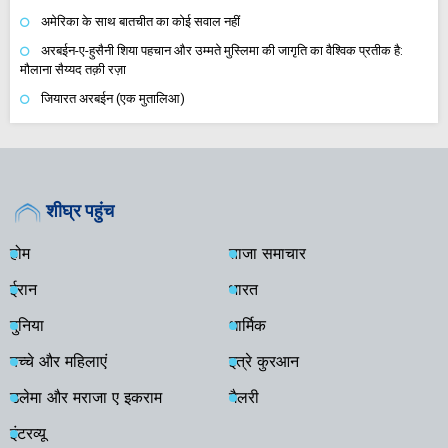
अमेरिका के साथ बातचीत का कोई सवाल नहीं
अरबईन-ए-हुसैनी शिया पहचान और उम्मते मुस्लिमा की जागृति का वैश्विक प्रतीक है:
मौलाना सैय्यद तक़ी रज़ा
जियारत अरबईन (एक मुतालिआ)
शीघ्र पहुंच
होम
ताजा समाचार
ईरान
भारत
दुनिया
धार्मिक
बच्चे और महिलाएं
इत्रे कुरआन
उलेमा और मराजा ए इकराम
गैलरी
इंटरव्यू