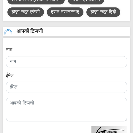
हौज़ा न्यूज़ एजेंसी
हसन नसरूल्लाह
हौज़ा न्यूज़ हिंदी
आपकी टिप्पणी
नाम
ईमेल