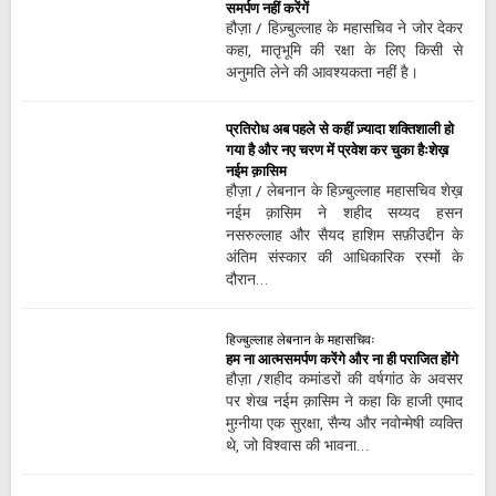
समर्पण नहीं करेंगें
हौज़ा / हिज़्बुल्लाह के महासचिव ने जोर देकर
कहा, मातृभूमि की रक्षा के लिए किसी से
अनुमति लेने की आवश्यकता नहीं है।
प्रतिरोध अब पहले से कहीं ज़्यादा शक्तिशाली हो
गया है और नए चरण में प्रवेश कर चुका हैःशेख़
नईम क़ासिम
हौज़ा / लेबनान के हिज़्बुल्लाह महासचिव शेख़
नईम क़ासिम ने शहीद सय्यद हसन
नसरुल्लाह और सैयद हाशिम सफ़ीउद्दीन के
अंतिम संस्कार की आधिकारिक रस्मों के
दौरान…
हिज्बुल्लाह लेबनान के महासचिवः
हम ना आत्मसमर्पण करेंगे और ना ही पराजित होंगे
हौज़ा /शहीद कमांडरों की वर्षगांठ के अवसर
पर शेख नईम क़ासिम ने कहा कि हाजी एमाद
मुग़्नीया एक सुरक्षा, सैन्य और नवोन्मेषी व्यक्ति
थे, जो विश्वास की भावना…