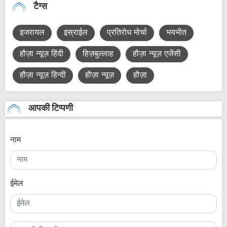
टैग्स
इजरायल
इस्राईल
प्रतिरोध मोर्चा
भयभीत
हौज़ा न्यूज़ हिंदी
हिज़बुल्लाह
हौज़ा न्यूज़ एजेंसी
हौज़ा न्यूज़ हिन्दी
हौज़ा न्यूज़
हौज़ा
आपकी टिप्पणी
नाम
ईमेल