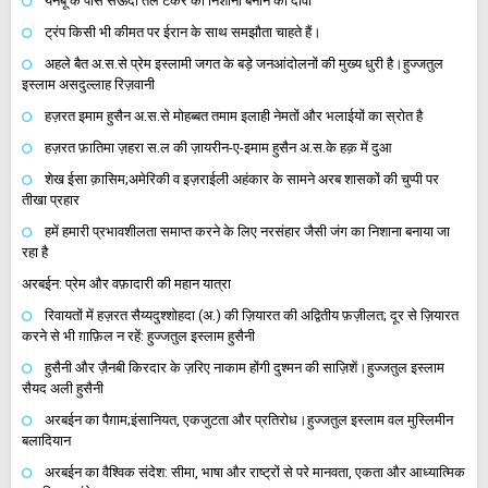
यनबू के पास सऊदी तेल टैंकर को निशाना बनाने का दावा
ट्रंप किसी भी कीमत पर ईरान के साथ समझौता चाहते हैं।
अहले बैत अ.स.से प्रेम इस्लामी जगत के बड़े जनआंदोलनों की मुख्य धुरी है।हुज्जतुल
इस्लाम असदुल्लाह रिज़वानी
हज़रत इमाम हुसैन अ.स.से मोहब्बत तमाम इलाही नेमतों और भलाईयों का स्रोत है
हज़रत फ़ातिमा ज़हरा स.ल की ज़ायरीन-ए-इमाम हुसैन अ.स.के हक़ में दुआ
शेख ईसा क़ासिम;अमेरिकी व इज़राईली अहंकार के सामने अरब शासकों की चुप्पी पर
तीखा प्रहार
हमें हमारी प्रभावशीलता समाप्त करने के लिए नरसंहार जैसी जंग का निशाना बनाया जा
रहा है
अरबईन: प्रेम और वफ़ादारी की महान यात्रा
रिवायतों में हज़रत सैय्यदुश्शोहदा (अ.) की ज़ियारत की अद्वितीय फ़ज़ीलत; दूर से ज़ियारत
करने से भी ग़ाफ़िल न रहें: हुज्जतुल इस्लाम हुसैनी
हुसैनी और ज़ैनबी किरदार के ज़रिए नाकाम होंगी दुश्मन की साज़िशें।हुज्जतुल इस्लाम
सैयद अली हुसैनी
अरबईन का पैग़ाम;इंसानियत, एकजुटता और प्रतिरोध।हुज्जतुल इस्लाम वल मुस्लिमीन
बलादियान
अरबईन का वैश्विक संदेश: सीमा, भाषा और राष्ट्रों से परे मानवता, एकता और आध्यात्मिक