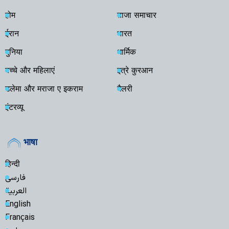
होम
ताजा समाचार
ईरान
भारत
दुनिया
धार्मिक
बच्चे और महिलाएं
इत्रे कुरआन
उलेमा और मराजा ए इकराम
गैलरी
इंटरव्यू
भाषा
हिन्दी
فارسی
العربية
English
Français