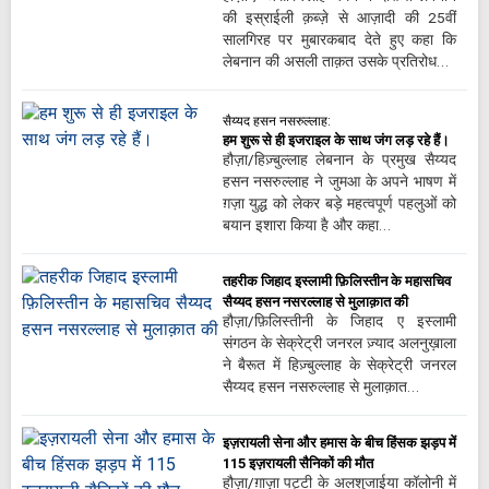
की इस्राईली क़ब्ज़े से आज़ादी की 25वीं
सालगिरह पर मुबारकबाद देते हुए कहा कि
लेबनान की असली ताक़त उसके प्रतिरोध…
सैय्यद हसन नसरुल्लाह:
हम शुरू से ही इजराइल के साथ जंग लड़ रहे हैं।
हौज़ा/हिज़्बुल्लाह लेबनान के प्रमुख सैय्यद
हसन नसरुल्लाह ने जुमआ के अपने भाषण में
ग़ज़ा युद्ध को लेकर बड़े महत्वपूर्ण पहलुओं को
बयान इशारा किया है और कहा…
तहरीक जिहाद इस्लामी फ़िलिस्तीन के महासचिव
सैय्यद हसन नसरल्लाह से मुलाक़ात की
हौज़ा/फ़िलिस्तीनी के जिहाद ए इस्लामी
संगठन के सेक्रेट्री जनरल ज़्याद अलनुख़ाला
ने बैरूत में हिज़्बुल्लाह के सेक्रेट्री जनरल
सैय्यद हसन नसरुल्लाह से मुलाक़ात…
इज़रायली सेना और हमास के बीच हिंसक झड़प में
115 इज़रायली सैनिकों की मौत
हौज़ा/ग़ाज़ा पट्टी के अलशुजाईया कॉलोनी में