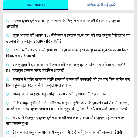
ताजा समाचार
अधिक देखी गई ख़बरें
हज़रत इमाम हुसैन अ.स. पूरी मानवता के लिए निजात की कश्ती हैं।इमाम ए जुमआ
अरदबील
सूरह आराफ़ की आयत 157 में पैग़म्बर ए इस्लाम स.ल.व.व. की दस प्रमुख विशेषताओं का
उल्लेख है।हुज्जतुल इस्लाम नासिर रफ़ीई
लखनऊ में 29 सफ़र को इमाम अली रज़ा अ.स.के हरम के गुम्बद के मुबारक परचम किस
ज़ियारत कराई जाएगी
राह ए खुदा में इंफ़ाक़ करने से इंसान को हिकमत-ए-इलाही जैसी महान नेमत प्राप्त होती
है। हुज्जतुल इस्लाम सैयद मोहसिन आज़ादी
अरबईन ने शहीद रहबर के प्रति इस्लामी उम्मत की वफादारी को एक बार फिर साबित कर
दिया।हुज्जतुल इस्लाम सैयद अब्दुल फ़त्ताह नवाब
शोहदा का अरबईन;आयतुल्लाहिल उज़्मा साफ़ी गुलपायगानी र.ह.की नज़्म
मौकिब बाबुल हुसैन में उलेमा और तलबा इमाम हुसैन अ.स.के ज़ायरीन की सेवा में अग्रणी;
अरबईन की यात्रा इमाम ज़माना (अ.स.) के ज़ुहूर की भूमिका है।मौलाना अली अब्बास नजफ़ी
नोएडा में चेहल्लुम ए इमाम हुसैन अ.स.की मजलिस-ए-अज़ा और जुलूस बड़े सम्मान के
साथ संपन्न हुआ
ईरान भारत संयुक्त व्यापार कार्य समूह को फिर से सक्रिय करने की जरूरत।ईरानी