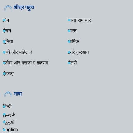
शीघ्र पहुंच
होम
ताजा समाचार
ईरान
भारत
दुनिया
धार्मिक
बच्चे और महिलाएं
इत्रे कुरआन
उलेमा और मराजा ए इकराम
गैलरी
इंटरव्यू
भाषा
हिन्दी
فارسی
العربية
English