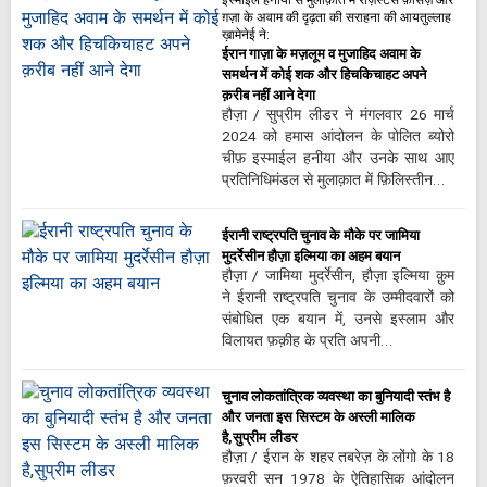
इस्माईल हनीया से मुलाक़ात में रेज़िस्टेंस फ़ोर्सेज़ और
ग़ज़ा के अवाम की दृढ़ता की सराहना की आयतुल्लाह
ख़ामेनेई ने:
ईरान गाज़ा के मज़लूम व मुजाहिद अवाम के
समर्थन में कोई शक और हिचकिचाहट अपने
क़रीब नहीं आने देगा
हौज़ा / सुप्रीम लीडर ने मंगलवार 26 मार्च
2024 को हमास आंदोलन के पोलित ब्योरो
चीफ़ इस्माईल हनीया और उनके साथ आए
प्रतिनिधिमंडल से मुलाक़ात में फ़िलिस्तीन…
ईरानी राष्ट्रपति चुनाव के मौके पर जामिया
मुदर्रेसीन हौज़ा इल्मिया का अहम बयान
हौज़ा / जामिया मुदर्रेसीन, हौज़ा इल्मिया क़ुम
ने ईरानी राष्ट्रपति चुनाव के उम्मीदवारों को
संबोधित एक बयान में, उनसे इस्लाम और
विलायत फ़क़ीह के प्रति अपनी…
चुनाव लोकतांत्रिक व्यवस्था का बुनियादी स्तंभ है
और जनता इस सिस्टम के अस्ली मालिक
है,सुप्रीम लीडर
हौज़ा / ईरान के शहर तबरेज़ के लोंगो के 18
फ़रवरी सन 1978 के ऐतिहासिक आंदोलन