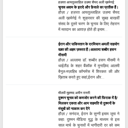
हज़रत आयतुल्लाहिल उज़मा सैयद अली ख़ामेनई:
चुनाव अवाम के इरादे और फ़ैसले का प्रतीक हैं।
हौज़ा / हज़रत आयतुल्लाहिल उज़मा सैयद
अली ख़ामेनेई ने शुक्रवार की सुबह बारहवीं
संसद के दूसरे चरण के चुनाव के लिए तेहरान
में मतदान का आग़ाज़ होते ही इमाम…
ईरान और पाकिस्तान के दरमियान अमली सहयोग
वक़्त की अहम ज़रूरत हैं।अल्लामा शब्बीर हसन
मीसमी
हौज़ा / अल्लामा डॉ. शब्बीर हसन मीसमी ने
थाईलैंड के शहर बैंकॉक में मुनाक़िद आलमी
बैनुल-मज़ाहिब कॉन्फ़्रेंस में शिरकत की और
ख़िताब करते हुए कहां,ईरान और…
मौलवी मुहम्मद अमीन रास्ती:
दुश्मन चुनाव को कमजोर करने की फिराक में है/
मिलकर एकता और आम सहमति से दुश्मनों के
मंसूबों को नाकाम कर देंगे
हौज़ा / सनंदज, ईरान के सुन्नी इमाम जुमा ने
कहा: दुश्मन मीडिया युद्ध के माध्यम से इस
साल मार्च के चुनावों में भागीदारी दर को कम