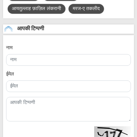
आयतुल्लाह फ़ाज़िल लंकरानी
मरज-ए तकलीद
आपकी टिप्पणी
नाम
ईमेल