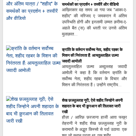
समर्थकों का प्रदर्शन + तस्वीरें और वीडियो
आख़िरकार वह समय आ गया जब "आका-ए-
शहीद" की मस्जिद ए जमकरान में अंतिम
उपस्थिति होगी और इस्लामी उम्मत क़रीमा-ए-
अहले बैत (स) की धरती पर उनसे अंतिम
मुलाक़ात…
क्रांति के वर्तमान सर्वोच्च नेता, शहीद रहबर के
मिशन की निरंतरता हैं: आयतुल्लाहिल उज़्मा
जवादी आमोली
आयतुल्लाहिल उज़्मा अब्दुल्लाह जवादी
आमोली ने कहा है कि वर्तमान क्रांति के
सर्वोच्च नेता, शहीद रहबर के विचार और
मिशन की निरंतरता हैं। उन्होंने राष्ट्रीय…
शेख फ़ज़्लुल्लाह नूरी; ऐसे शहीद जिन्होने अपनी
शहादत के बाद भी क़ुरआन की तिलावत जारी
रखी
हौज़ा / आरिफ़ फ़रजाना हाजी आग़ा फख़्र
तेहरानी ने शहीद शेख फ़ज़्लुल्लाह नूरी के
करामारों के अद्भुत किस्सो से पर्दा उठाया: एक
शव जो कुरान पढ़ता था, एक शरीर…