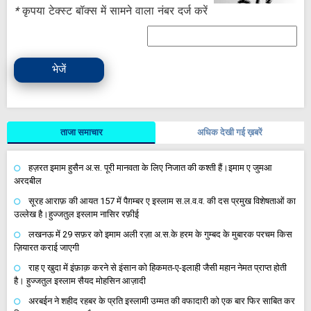
*
कृपया टेक्स्ट बॉक्स में सामने वाला नंबर दर्ज करें
भेजें
ताजा समाचार
अधिक देखी गई ख़बरें
हज़रत इमाम हुसैन अ.स. पूरी मानवता के लिए निजात की कश्ती हैं।इमाम ए जुमआ
अरदबील
सूरह आराफ़ की आयत 157 में पैग़म्बर ए इस्लाम स.ल.व.व. की दस प्रमुख विशेषताओं का
उल्लेख है।हुज्जतुल इस्लाम नासिर रफ़ीई
लखनऊ में 29 सफ़र को इमाम अली रज़ा अ.स.के हरम के गुम्बद के मुबारक परचम किस
ज़ियारत कराई जाएगी
राह ए खुदा में इंफ़ाक़ करने से इंसान को हिकमत-ए-इलाही जैसी महान नेमत प्राप्त होती
है। हुज्जतुल इस्लाम सैयद मोहसिन आज़ादी
अरबईन ने शहीद रहबर के प्रति इस्लामी उम्मत की वफादारी को एक बार फिर साबित कर