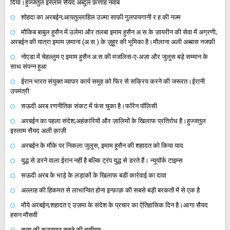
दिया।हुज्जतुल इस्लाम सैयद अब्दुल फ़त्ताह नवाब
शोहदा का अरबईन;आयतुल्लाहिल उज़्मा साफ़ी गुलपायगानी र.ह.की नज़्म
मौकिब बाबुल हुसैन में उलेमा और तलबा इमाम हुसैन अ.स.के ज़ायरीन की सेवा में अग्रणी;
अरबईन की यात्रा इमाम ज़माना (अ.स.) के ज़ुहूर की भूमिका है।मौलाना अली अब्बास नजफ़ी
नोएडा में चेहल्लुम ए इमाम हुसैन अ.स.की मजलिस-ए-अज़ा और जुलूस बड़े सम्मान के
साथ संपन्न हुआ
ईरान भारत संयुक्त व्यापार कार्य समूह को फिर से सक्रिय करने की जरूरत।ईरानी
उपमंत्री
सऊदी अरब रणनीतिक संकट में फंस चुका है।फॉरेन पॉलिसी
अरबईन का पहला संदेश;अहंकारियों और ज़ालिमों के खिलाफ प्रतिरोध है।हुज्जतुल
इस्लाम सैयद अली क़ाज़ी
अरबईन के मौके पर निकला जुलूस, इमाम हुसैन की शहादत को किया याद
युद्ध से डरने वाला ईरान नहीं है बल्कि ट्रंप युद्ध से डरते हैं। न्यूयॉर्क टाइम्स
सऊदी अरब के भाड़े के लड़ाकों के खिलाफ बडी कार्रवाई का दावा
अल्लाह की हिकमत से लाभान्वित होना इन्फ़ाक़ की सबसे बड़ी बरकतों में से एक है
मौये अरबईन;शहादत ए उज़मा के संदेश के प्रचार का ऐतिहासिक दिन है।आगा सैयद
हसन मौसवी
सत्य की कड़वाहट सहने की नसीहत