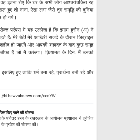
में वह इतना रोए कि घर के सभी लोग आश्चर्यचकित रह
अरबईन का पहला संद
िल हुए तो नाना, ऐसा लगा जैसे तुम समृद्धि की दुनिया
के खिलाफ प्रतिरोध है।
स हो गये।
क़ाज़ी
रोक्त परंपरा में यह उल्लेख है कि इमाम हुसैन (अ) ने
अरबईन के मौके पर 
शहादत को किया याद
हैं: मेरे बेटे! मेरे आखिरी सजदे के दौरान जिब्राइल
शहीद हो जाएंगे और आपकी शहादत के बाद कुछ समूह
युद्ध से डरने वाला ईरा
डरते हैं। न्यूयॉर्क टाइम्स
फा है जो मैं करूंगा। क़ियामत के दिन, मैं उनको
सऊदी अरब के भाड़े
कार्रवाई का दावा
िए हुए ताकि धर्म बना रहे, प्रार्थना बनी रहे और
अल्लाह की हिकमत से
सबसे बड़ी बरकतों में से 
मौये अरबईन;शहादत 
का ऐतिहासिक दिन है।
सत्य की कड़वाहट 
ोजित किए जाने की घोषणा
ईरान के ख़िलाफ़ क
स.ल.के पवित्र हरम के रखरखाव के आयोजन प्रशासन ने तुवेरिज
फैल सकते हैं
यों के प्रवेश की घोषणा की।