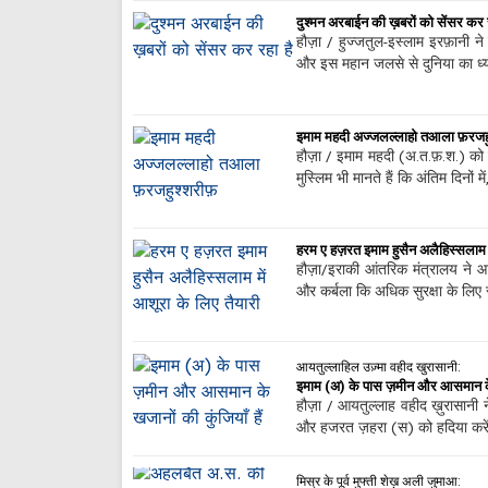
दुश्मन अरबाईन की ख़बरों को सेंसर कर र
हौज़ा / हुज्जतुल-इस्लाम इरफ़ानी 
और इस महान जलसे से दुनिया का ध्
इमाम महदी अज्जलल्लाहो तआला फ़रजहु
हौज़ा / इमाम महदी (अ.त.फ़.श.) को के
मुस्लिम भी मानते हैं कि अंतिम दिनों 
हरम ए हज़रत इमाम हुसैन अलैहिस्सलाम म
हौज़ा/इराकी आंतरिक मंत्रालय ने आशू
और कर्बला कि अधिक सुरक्षा के लिए
आयतुल्लाहिल उज़्मा वहीद खुरासानी:
इमाम (अ) के पास ज़मीन और आसमान के ख
हौज़ा / आयतुल्लाह वहीद ख़ुरासानी न
और हजरत ज़हरा (स) को हदिया करे
मिस्र के पूर्व मुफ्ती शेख़ अली जुमाआ: