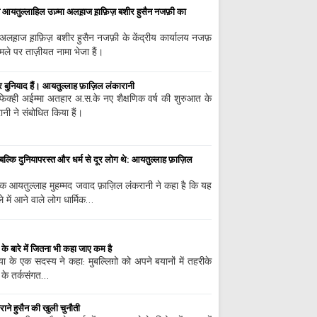
 आयतुल्लाहिल उज़्मा अलह़ाज ह़ाफ़िज़ बशीर हुसैन नजफ़ी का
लह़ाज ह़ाफ़िज़ बशीर हुसैन नजफ़ी के केंद्रीय कार्यालय नजफ़
ले पर ताज़ीयत नामा भेजा हैं।
नियाद हैं। आयतुल्लाह फ़ाज़िल लंकारानी
 फिक्ही अईम्मा अतहार अ.स.के नए शैक्षणिक वर्ष की शुरुआत के
ी ने संबोधित किया हैं।
 बल्कि दुनियापरस्त और धर्म से दूर लोग थे: आयतुल्लाह फ़ाज़िल
िक्षक आयतुल्लाह मुहम्मद जवाद फ़ाज़िल लंकरानी ने कहा है कि यह
 में आने वाले लोग धार्मिक…
 बारे में जितना भी कहा जाए कम है
्मिया के एक सदस्य ने कहा: मुबल्लिग़ो को अपने बयानों में तहरीके
ेह के तर्कसंगत…
ाने हुसैन की खुली चुनौती