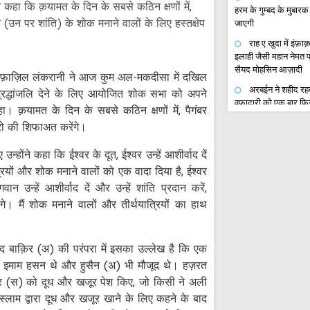
े कहा कि क़यामत के दिन के सबसे कठिन क्षणों में,
हरम के गुम्बद के मुबा
न (उन पर शांति) के शोक मनाने वालों के लिए हस्तक्षेप
जाएगी
राह ए खुदा में इंफ़
इलाही जैसी महान नेमत प्
सैयद मोहसिन आज़ादी
द फ़ाज़िल लंकरानी ने आज कुम अल-मकदीसा में दखिल
अरबईन ने शहीद रहब
रद्धांजलि देने के लिए आयोजित शोक सभा को अपने
वफादारी को एक बार फि
कहा। क़यामत के दिन के सबसे कठिन क्षणों में, पैगंबर
इस्लाम सैयद अब्दुल फ़त्
ारो की शिफाअत करेंगे।
शोहदा का अरबईन;आय
गुलपायगानी र.ह.की नज़्म
्होंने कहा कि ईश्वर के दूत, ईश्वर उन्हें आशीर्वाद दें
यात्रियों और शोक मनाने वालों को एक वादा दिया है, ईश्वर
मौकिब बाबुल हुसैन 
अ.स.के ज़ायरीन की सेवा
भगवान उन्हें आशीर्वाद दें और उन्हें शांति प्रदान करें,
इमाम ज़माना (अ.स.) के 
गे। मैं शोक मनाने वालों और तीर्थयात्रियों का हाथ
अली अब्बास नजफ़ी
नोएडा में चेहल्लुम
ए-अज़ा और जुलूस बड़े स
द बाक़िर (अ) की परंपरा में इसका उल्लेख है कि एक
ईरान भारत संयुक्त व
ँ इमाम हसन थे और हुसैन (अ) भी मौजूद थे। हज़रत
सक्रिय करने की जरूरत
बर (स) को दूध और खजूर पेश किए, जो किसी ने अली
सऊदी अरब रणनीतिक
इस्लाम द्वारा दूध और खजूर खाने के लिए कहने के बाद
फॉरेन पॉलिसी