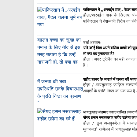
पाकिस्तान में ,,अरबईन वाक,, पैदल चलन
हौज़ा/अरबईन वाक के खिलाफ प
पाकिस्तान ने देशव्यापी विरोध का संक
शरई अहकामः
यदि कोई पिता अपने बालिग़ बच्चों को सुब
तो क्या वह गुनाहगार है?
हौज़ा | अगर ट्रेनिंग का यही तकाज़ा
है।
शहीद रहबर के जनाजे में जनता की भव्य उ
हौज़ा / आयतुल्लाह फ़ाज़िल लंकरान
आदर्शों के प्रति निष्ठा का एक रूप ह
आयतुल्लाह मोहम्मद जवाद फाजिल लंकरानी का
सैयद हसन नसरुल्लाह शहीद उलेमा का गर्
हौज़ा / क़ुम अलमुकद्देसा में 
मुकावमत" सम्मेलन में आयतुल्लाह मो