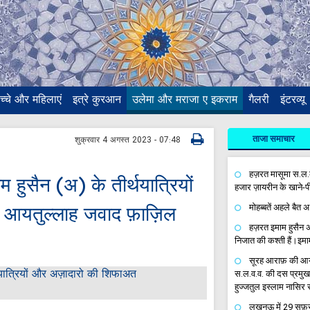
च्चे और महिलाएं
इत्रे कुरआन
उलेमा और मराजा ए इकराम
गैलरी
इंटरव्यू
ताजा समाचार
शुक्रवार 4 अगस्त 2023 - 07:48
हज़रत मासूमा स.ल.क
ाम हुसैन (अ) के तीर्थयात्रियों
हजार ज़ायरीन के खाने-पी
 आयतुल्लाह जवाद फ़ाज़िल
मोहब्बतें अहले बैत 
हज़रत इमाम हुसैन अ
निजात की कश्ती हैं।इ
सूरह आराफ़ की आयत 
स.ल.व.व. की दस प्रमुख
हुज्जतुल इस्लाम नासिर 
लखनऊ में 29 सफ़र