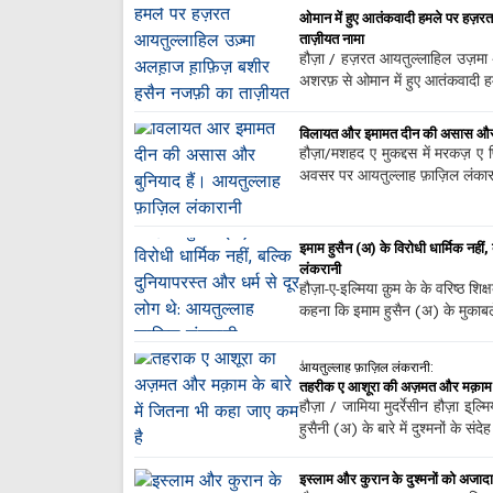
ओमान में हुए आतंकवादी हमले पर हज़रत
ताज़ीयत नामा
हौज़ा / हज़रत आयतुल्लाहिल उज़मा अ
अशरफ़ से ओमान में हुए आतंकवादी हम
विलायत और इमामत दीन की असास और बु
हौज़ा/मशहद ए मुकद्दस में मरकज़ ए
अवसर पर आयतुल्लाह फ़ाज़िल लंकारान
इमाम हुसैन (अ) के विरोधी धार्मिक नहीं,
लंकरानी
हौज़ा-ए-इल्मिया क़ुम के के वरिष्ठ श
कहना कि इमाम हुसैन (अ) के मुकाबले
ٰआयतुल्लाह फ़ाज़िल लंकरानी:
तहरीक ए आशूरा की अज़मत और मक़ाम के
हौज़ा / जामिया मुदर्रेसीन हौज़ा इ्ल
हुसैनी (अ) के बारे में दुश्मनों के संद
इस्लाम और कुरान के दुश्मनों को अजादार