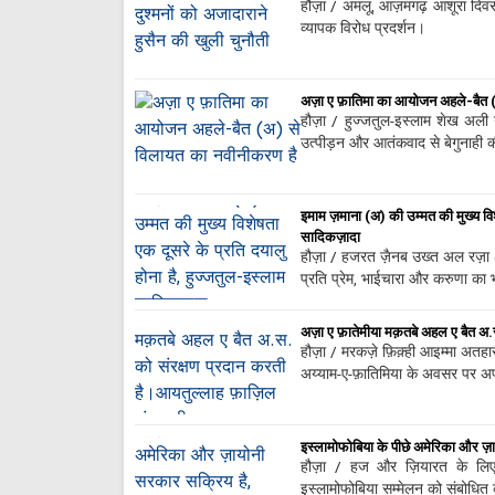
हौज़ा / अमलू, आज़मगढ़ आशूरा दिवस प
व्यापक विरोध प्रदर्शन।
अज़ा ए फ़ातिमा का आयोजन अहले-बैत 
हौज़ा / हुज्जतुल-इस्लाम शेख अल
उत्पीड़न और आतंकवाद से बेगुनाही क
इमाम ज़माना (अ) की उम्मत की मुख्य विश
सादिकज़ादा
हौज़ा / हजरत ज़ैनब उख्त अल रज़ा 
प्रति प्रेम, भाईचारा और करुणा का भ
अज़ा ए फ़ातेमीया मक़तबे अहल ए बैत अ
हौज़ा / मरकज़े फ़िक़्ही आइम्मा अतह
अय्याम-ए-फ़ातिमिया के अवसर पर अप
इस्लामोफोबिया के पीछे अमेरिका और ज़ा
हौज़ा / हज और ज़ियारत के लिए ईर
इस्लामोफोबिया सम्मेलन को संबोधि