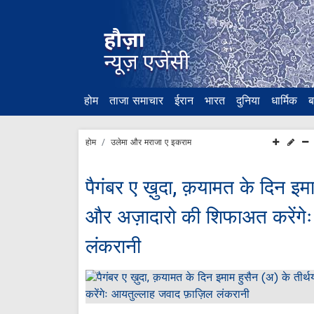
होम
ताजा समाचार
ईरान
भारत
दुनिया
धार्मिक
ब
होम
उलेमा और मराजा ए इकराम
पैगंबर ए ख़ुदा, ​​क़यामत के दिन इम
और अज़ादारो की शिफाअत करेंगेः
लंकरानी