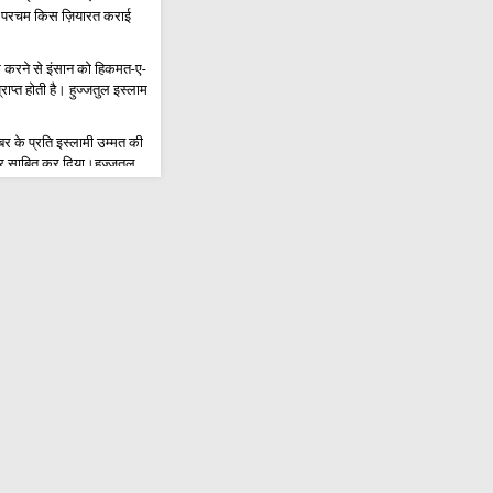
रक परचम किस ज़ियारत कराई
ाक़ करने से इंसान को हिकमत-ए-
राप्त होती है। हुज्जतुल इस्लाम
र के प्रति इस्लामी उम्मत की
र साबित कर दिया।हुज्जतुल
ताह नवाब
तुल्लाहिल उज़्मा साफ़ी
में उलेमा और तलबा इमाम हुसैन
 में अग्रणी; अरबईन की यात्रा
ज़ुहूर की भूमिका है।मौलाना
 ए इमाम हुसैन अ.स.की मजलिस-
म्मान के साथ संपन्न हुआ
्यापार कार्य समूह को फिर से
।ईरानी उपमंत्री
 संकट में फंस चुका है।