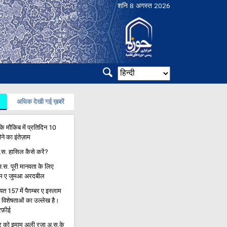
शनि 8 अगस्त 2026
अधिक देखी गई ख़बरें
े मौकिब में प्रतिदिन 10
ने का इंतेज़ाम
अ.स. हासिल कैसे करें?
.स. पूरी मानवता के लिए
माम ए जुमआ अरदबील
157 में पैग़म्बर ए इस्लाम
 विशेषताओं का उल्लेख है।
रफ़ीई
 को इमाम अली रज़ा अ.स.के